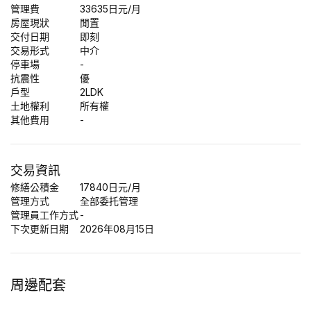
管理費
33635日元/月
房屋現狀
閒置
交付日期
即刻
交易形式
中介
停車場
-
抗震性
優
戶型
2LDK
土地權利
所有權
其他費用
-
交易資訊
修繕公積金
17840日元/月
管理方式
全部委托管理
管理員工作方式
-
下次更新日期
2026年08月15日
周邊配套