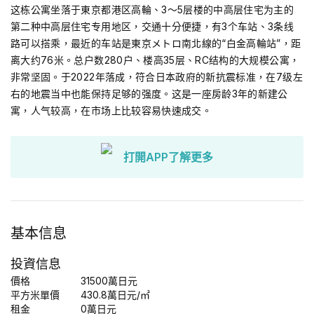
这栋公寓坐落于東京都港区高輪、3～5层楼的中高层住宅为主的
第二种中高层住宅专用地区，交通十分便捷，有3个车站、3条线
路可以搭乘，最近的车站是東京メトロ南北線的“白金高輪站”，距
离大约76米。总户数280户、楼高35层、RC结构的大规模公寓，
非常坚固。于2022年落成，符合日本政府的新抗震标准，在7级左
右的地震当中也能保持足够的强度。这是一座房龄3年的新建公
寓，人气较高，在市场上比较容易快速成交。
打開APP了解更多
基本信息
投資信息
價格
31500
萬日元
平方米單價
430.8
萬日元
/㎡
租金
0
萬日元