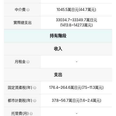
中介費
1045.5
萬日元
(
44.7
萬元
)
33034.7~33349.7
萬日元
實際總支出
(
1413.8~1427.3
萬元
)
持有階段
收入
月租金
-
支出
固定資產稅(年)
176.4~264.6
萬日元
(
7.5~11.3
萬元
)
都市計劃稅(年)
37.8~56.7
萬日元
(
1.6~2.4
萬元
)
托管費(月)
-