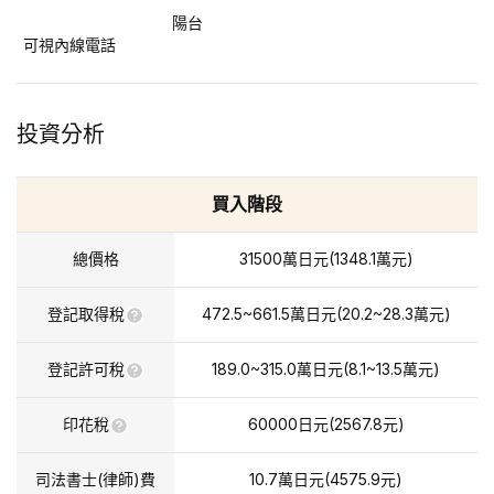
陽台
可視內線電話
投資分析
買入階段
總價格
31500
萬日元
(
1348.1
萬元
)
登記取得稅
472.5~661.5
萬日元
(
20.2~28.3
萬元
)
登記許可稅
189.0~315.0
萬日元
(
8.1~13.5
萬元
)
印花稅
60000
日元(
2567.8
元)
司法書士(律師)費
10.7
萬日元
(
4575.9
元)