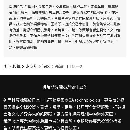
目前拥有数百套网络不流通的非公开房源，
房源所示“戶型圖、房屋用途、交易權屬、建成年代、產權年限、建築結
为客户提供远超市场平均的选择空间。
構”僅供參考，購房時請以房本信息為準。房源介紹中的周邊配套、在建
※本公司不涉足租赁业务、投资型公寓、单
設施、規劃設施、交通信息、容積率等信息為通過物業介紹、房產證、實
勘、政府官網等渠道獲取，因時間、政策會發生變化，與實際情況可能略
身公寓、停车场等商业用途物业的买卖
有偏差，房源介紹僅供參考。因時間、市場、政策等會發生變化，文中信
息僅供參考，不作為交易依據使用。文中的距離信息均來自於百度地圖測
距，與實際情況可能略有偏差，僅供參考。如發現內容與中介宣傳不一
致，歡迎反饋糾錯。
神居秒算
東京都
港区
高輪1丁目3ー2
神居秒算能為您做什麼？
神居秒算隸屬於日本上市不動產集團GA technologies，專為海外投
資家提供全球投資、置業、留學、租房、移居等全流程服務，打破語
言及文化差异帶來的的障礙，更方便地探尋理想中的海外家園。
我們擁有專業的海外房產市場分析團隊，定期發佈專業投資分析報
告，助您做出更高效、更精准的投資決策。