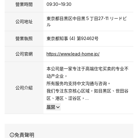
營業時間
09:30~19:30
東京都目黒区中目黒５丁目27-11 リードビ
公司地址
ル
營業執照
東京都知事 (4) 第92462号
公司官網
https://www.lead-home.jp/
本公司是一家专注于高端住宅买卖的专业不
动产企业，
所有服务均支持中文沟通与咨询。
公司介紹
我们专注东京核心区域，如目黑区、世田谷
区、港区、涩谷区，
主要经营价格在1亿至50亿日元的住宅用
展開
地、独栋住宅及高端公寓。
得益于与众多业界合作伙伴的长期关系，我
免責聲明
们每天获取大量未公开房源信息。