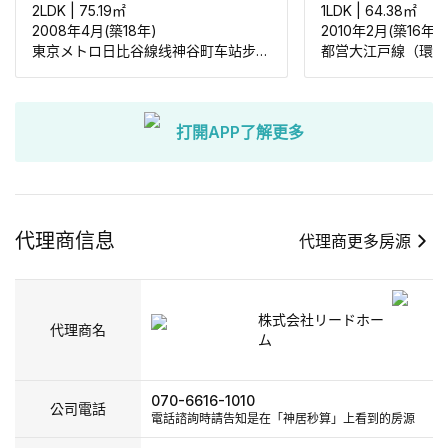
2LDK
|
75.19
㎡
1LDK
|
64.38
㎡
2008年4月(築18年)
2010年2月(築16年)
東京メトロ日比谷線线神谷町车站步行281米
打開APP了解更多
代理商信息
代理商更多房源
株式会社リードホー
代理商名
ム
070-6616-1010
公司電話
電話諮詢時請告知是在「神居秒算」上看到的房源