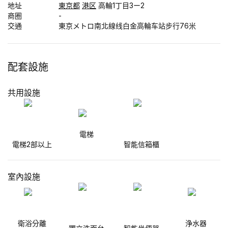
地址
東京都
港区
高輪1丁目3ー2
商圈
-
交通
東京メトロ南北線线白金高輪车站步行76米
配套設施
共用設施
電梯
電梯2部以上
智能信箱櫃
室內設施
衛浴分離
浄水器