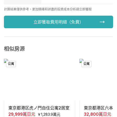
計算結果僅供參考，更加精確和詳盡的投資成本分析請立即獲取
立即獲取費用明細（免費）
相似房源
公寓
公寓
東京都港区虎ノ門自住公寓2居室
東京都港区六本木
29,999
萬日元
32,800
萬日元
￥
1,283.9
萬元