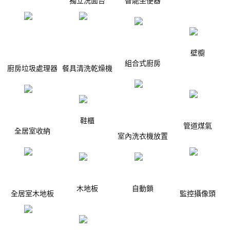
獨立洗面台
智能坐便器
壁櫥
組合式廚房
廚房垃圾處理器
餐具清洗乾燥機
鞋櫃
管道煤氣
全居室收納
室內洗衣機放置
木地板
自動鎖
全居室木地板
監控攝像頭