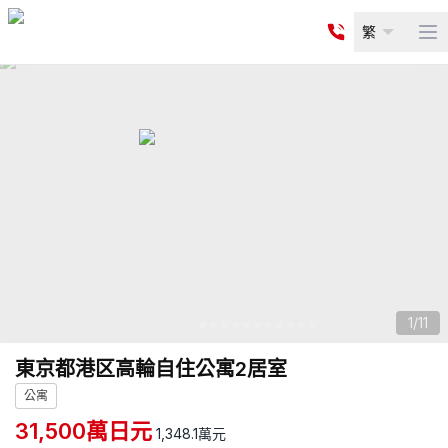
繁
Op
1
/
11
東京都港区高輪自住公寓2居室
公寓
31,500
萬日元
1,348.1
萬元