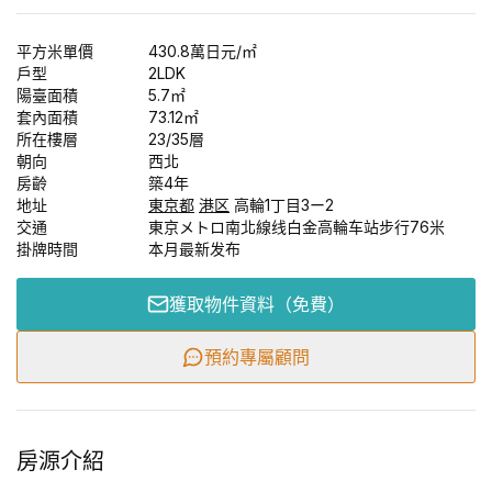
平方米單價
430.8
萬日元
/㎡
戶型
2LDK
陽臺面積
5.7
㎡
套內面積
73.12
㎡
所在樓層
23/
35
層
朝向
西北
房齡
築4年
地址
東京都
港区
高輪1丁目3ー2
交通
東京メトロ南北線线白金高輪车站步行76米
掛牌時間
本月最新发布
獲取物件資料（免費）
預約專屬顧問
房源介紹