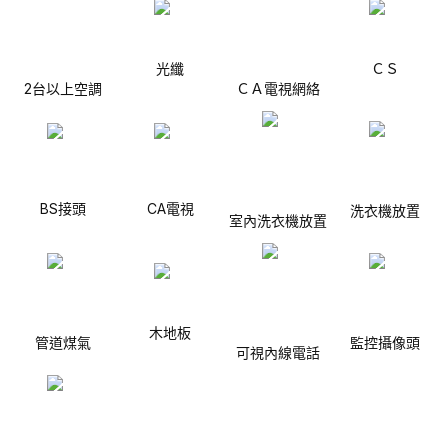
光纖
ＣＳ
2台以上空調
ＣＡ電視網絡
BS接頭
CA電視
洗衣機放置
室內洗衣機放置
木地板
管道煤氣
監控攝像頭
可視內線電話