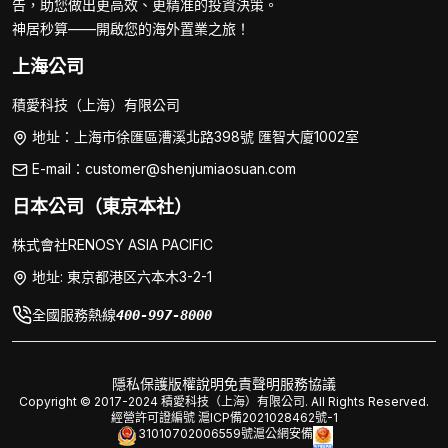
告，助您做出更高效、更精准的投資決策。
神居秒算——開啟您的海外置業之旅！
上海公司
積愛科技（上海）有限公司
地址：上海市徐匯區漕溪北路398號 匯智大廈1002室
E-mail：customer@shenjumiaosuan.com
日本公司（東京本社）
株式會社RENOSY ASIA PACIFIC
地址: 東京都港区六本木3-2-1
全國服務熱線
400-997-8000
隱私保護
版權說明
免責聲明
服務協議
Copyright © 2017-2024 積愛科技（上海）有限公司. All Rights Reserved.
經營許可證編號
滬ICP備2021028462號-1
31010702006559號
滬公網安備