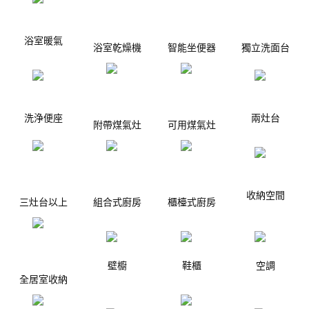
浴室暖氣
浴室乾燥機
智能坐便器
獨立洗面台
洗浄便座
兩灶台
附帶煤氣灶
可用煤氣灶
收納空間
三灶台以上
組合式廚房
櫃檯式廚房
壁櫥
鞋櫃
空調
全居室收納