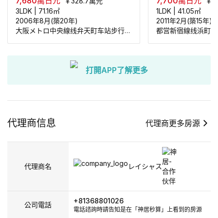
7,680
萬日元
7,700
萬日元
￥
328.7
萬元
￥
3
3LDK
|
71.16
㎡
1LDK
|
41.05
㎡
2006年8月(築20年)
2011年2月(築15年)
大阪メトロ中央線线弁天町车站步行125米
都営新宿線线浜町车
打開APP了解更多
代理商信息
代理商更多房源
代理商名
レイシャス
+81368801026
公司電話
電話諮詢時請告知是在「神居秒算」上看到的房源