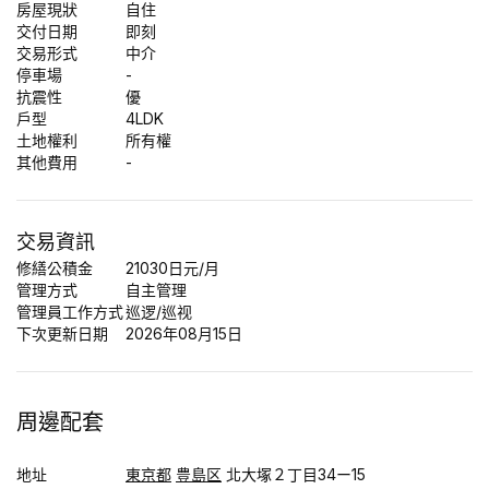
房屋現狀
自住
交付日期
即刻
交易形式
中介
停車場
-
抗震性
優
戶型
4LDK
土地權利
所有權
其他費用
-
交易資訊
修繕公積金
21030日元/月
管理方式
自主管理
管理員工作方式
巡逻/巡视
下次更新日期
2026年08月15日
周邊配套
地址
東京都
豊島区
北大塚２丁目34ー15