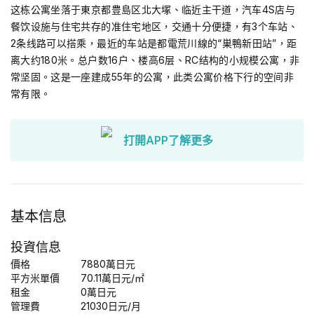
这栋公寓坐落于東京都豊島区北大塚、临近主干道，汽车4S店与
餐饮设施与住宅共存的准住宅地区，交通十分便捷，有3个车站、
2条线路可以搭乘，最近的车站是都電荒川線的“巣鴨新田站”，距
离大约180米。总户数16户、楼高6层、RC结构的小规模公寓，非
常坚固。这是一座建成55年的公寓，此类公寓价格下行的空间非
常有限。
打開APP了解更多
基本信息
投資信息
價格
7880
萬日元
平方米單價
70.11
萬日元
/㎡
租金
0
萬日元
管理費
21030日元/月