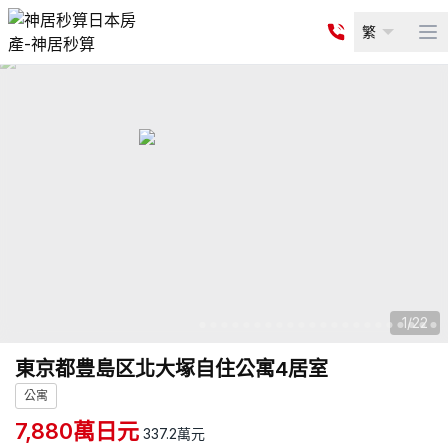
繁
Op
1
/
22
東京都豊島区北大塚自住公寓4居室
公寓
7,880
萬日元
337.2
萬元