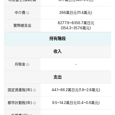
中介費
266
萬日元
(
11.4
萬元
)
8277.9~8356.7
萬日元
實際總支出
(
354.3~357.6
萬元
)
持有階段
收入
月租金
-
支出
固定資產稅(年)
44.1~66.2
萬日元
(
1.9~2.8
萬元
)
都市計劃稅(年)
9.5~14.2
萬日元
(
0.4~0.6
萬元
)