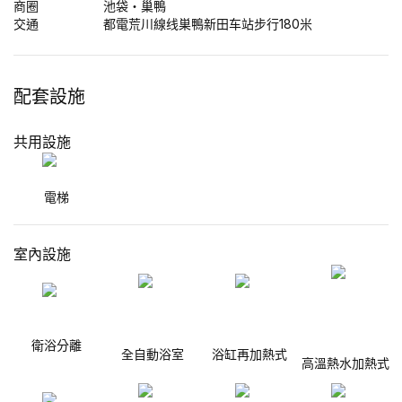
商圈
池袋・巢鴨
交通
都電荒川線线巣鴨新田车站步行180米
配套設施
共用設施
電梯
室內設施
衛浴分離
全自動浴室
浴缸再加熱式
高溫熱水加熱式