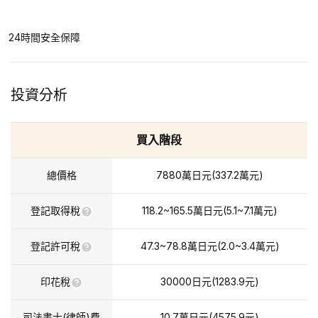
24時間安全保障
投資分析
買入階段
總價格
7880
萬日元
(
337.2
萬元
)
登記取得稅
118.2~165.5
萬日元
(
5.1~7.1
萬元
)
登記許可稅
47.3~78.8
萬日元
(
2.0~3.4
萬元
)
印花稅
30000
日元(
1283.9
元)
司法書士(律師)費
10.7
萬日元
(
4575.9
元)