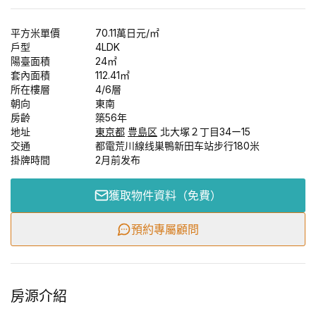
平方米單價
70.11
萬日元
/㎡
戶型
4LDK
陽臺面積
24
㎡
套內面積
112.41
㎡
所在樓層
4/
6
層
朝向
東南
房齡
築56年
地址
東京都
豊島区
北大塚２丁目34ー15
交通
都電荒川線线巣鴨新田车站步行180米
掛牌時間
2月前发布
獲取物件資料（免費）
預約專屬顧問
房源介紹