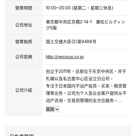
營業時間
10:00~20:00 (星期二、星期三休息)
東京都中央区京橋2-14-1 兼松ビルディン
公司地址
グ5階
營業執照
国土交通大臣(2)第9488号
公司官網
http://reicious.co.jp
创立于2011年，总部位于东京中央区，并于
札幌以及名古屋中心区设立分公司。
专注于日本国内不动产投资、买卖、租赁管
公司介紹
理等业务。公司为个人及企业客户提供从不
动产咨询、交易到管理的全方位服务。
我们将继续致力于为客户提供高效、个性化
展開
的不动产解决方案，推动业务国际化，助力
客户实现财富增值。