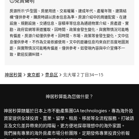
免責聲明
房源所示“戶型圖、房屋用途、交易權屬、建成年代、產權年限、建築結
構”僅供參考，購房時請以房本信息為準。房源介紹中的周邊配套、在建
設施、規劃設施、交通信息、容積率等信息為通過物業介紹、房產證、實
勘、政府官網等渠道獲取，因時間、政策會發生變化，與實際情況可能略
有偏差，房源介紹僅供參考。因時間、市場、政策等會發生變化，文中信
息僅供參考，不作為交易依據使用。文中的距離信息均來自於百度地圖測
距，與實際情況可能略有偏差，僅供參考。如發現內容與中介宣傳不一
致，歡迎反饋糾錯。
神居秒算
東京都
豊島区
北大塚２丁目34ー15
神居秒算能為您做什麼？
神居秒算隸屬於日本上市不動產集團GA technologies，專為海外投
資家提供全球投資、置業、留學、租房、移居等全流程服務，打破語
言及文化差异帶來的的障礙，更方便地探尋理想中的海外家園。
我們擁有專業的海外房產市場分析團隊，定期發佈專業投資分析報