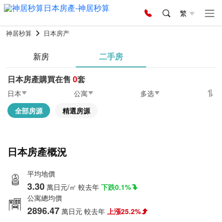
繁
神居秒算
日本房产
新房
二手房
日本房產購買在售
0
套
日本
公寓
多选
全部房源
精選房源
日本房產概況
平均地價
3.30
萬日元/㎡
較去年
下跌0.1%
公寓總均價
2896.47
萬日元
較去年
上漲25.2%