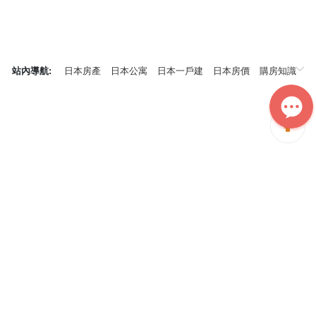
站內導航:
日本房產
日本公寓
日本一戶建
日本房價
購房知識
日本投資概況
神居秒算能為您做什麼？
神居秒算隸屬於日本上市不動產集團GA technologies，專為海外投
資家提供全球投資、置業、留學、租房、移居等全流程服務，打破語
言及文化差异帶來的的障礙，更方便地探尋理想中的海外家園。
我們擁有專業的海外房產市場分析團隊，定期發佈專業投資分析報