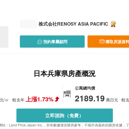
株式会社RENOSY ASIA PACIFIC
預約專屬顧問
獲取房源資料
日本兵庫県房產概況
公寓總均價
2189.19
上漲1.73%
元/㎡
較去年
萬日元
較
立即諮詢（免費）
站：Land Price Japan Inc.，所有數據僅供購房參考，不能作為最終的購房依