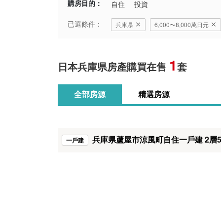
購房目的：
自住
投資
已選條件：
兵庫県
6,000〜8,000萬日元
1
日本兵庫県房產購買在售
套
全部房源
精選房源
兵庫県蘆屋市涼風町自住一戶建 2層5
一戶建