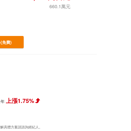
660.1萬元
(免費)
上漲1.75%
去年
據，了解具體方案請諮詢經紀人。