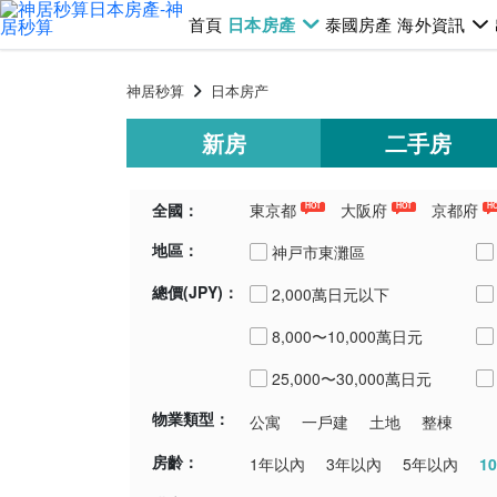
首頁
日本房產
泰國房產
海外資訊
神居秒算
日本房产
新房
二手房
全國：
東京都
大阪府
京都府
HOT
HOT
H
地區：
千葉県
埼玉県
青森県
新潟
神戸市東灘區
總價(JPY)：
2,000萬日元以下
神戸市中央區
8,000〜10,000萬日元
寶塚市
25,000〜30,000萬日元
物業類型：
公寓
一戶建
土地
整棟
房齡：
1
1年以內
3年以內
5年以內