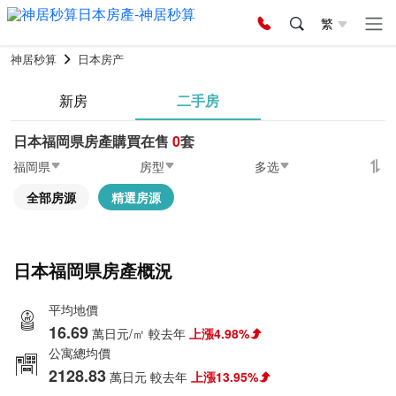
繁
神居秒算
日本房产
新房
二手房
日本福岡県房產購買在售
0
套
福岡県
房型
多选
全部房源
精選房源
日本福岡県房產概況
平均地價
16.69
萬日元/㎡
較去年
上漲4.98%
公寓總均價
2128.83
萬日元
較去年
上漲13.95%