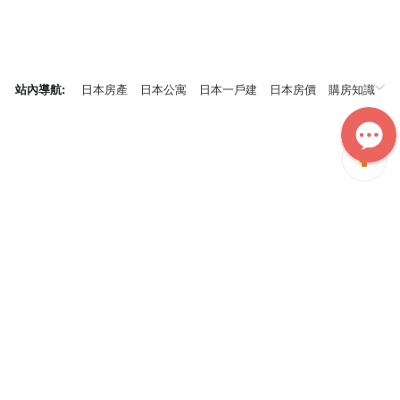
站內導航:
日本房產
日本公寓
日本一戶建
日本房價
購房知識
日本投資概況
神居秒算能為您做什麼？
神居秒算隸屬於日本上市不動產集團GA technologies，專為海外投
資家提供全球投資、置業、留學、租房、移居等全流程服務，打破語
言及文化差异帶來的的障礙，更方便地探尋理想中的海外家園。
我們擁有專業的海外房產市場分析團隊，定期發佈專業投資分析報