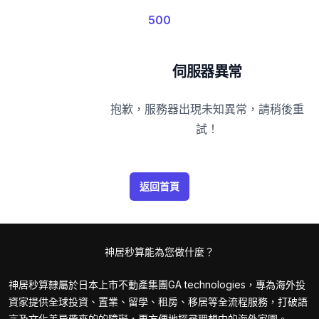
500
伺服器異常
抱歉，服務器出現未知異常，請稍後重
試！
返回首頁
神居秒算能為您做什麼？
神居秒算隸屬於日本上市不動產集團GA technologies，專為海外投
資家提供全球投資、置業、留學、租房、移居等全流程服務，打破語
言及文化差异帶來的的障礙，更方便地探尋理想中的海外家園。