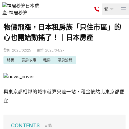
繁
Op
物價飛漲，日本租房族「只住市區」的
心也開始動搖了！｜日本房產
發佈
:
2025/02/25
更新
:
2025/04/27
移民
買房故事
租房
購房流程
與東京都相鄰的城市就算只差一站，租金依然比東京都便
宜
目錄