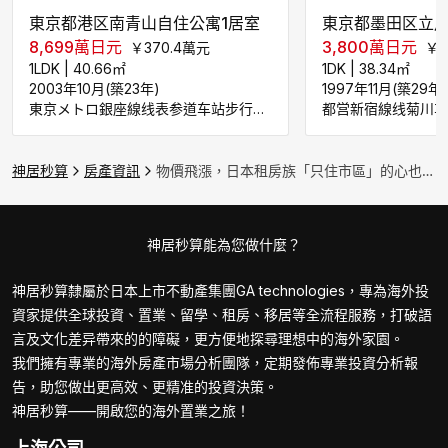
東京都港区南青山自住公寓1居室
東京都墨田区立川
8,699
萬日元
3,800
萬日元
￥
370.4
萬元
￥
1
1LDK
|
40.66
㎡
1DK
|
38.34
㎡
2003年10月(築23年)
1997年11月(築29年
東京メトロ銀座線线表参道车站步行850米
都営新宿線线菊川车
神居秒算
房產資訊
物價飛漲，日本租房族「只住市區」的心也開始動搖了！｜日本房產
神居秒算能為您做什麼？
神居秒算隸屬於日本上市不動產集團GA technologies，專為海外投
資家提供全球投資、置業、留學、租房、移居等全流程服務，打破語
言及文化差异帶來的的障礙，更方便地探尋理想中的海外家園。
我們擁有專業的海外房產市場分析團隊，定期發佈專業投資分析報
告，助您做出更高效、更精准的投資決策。
神居秒算——開啟您的海外置業之旅！