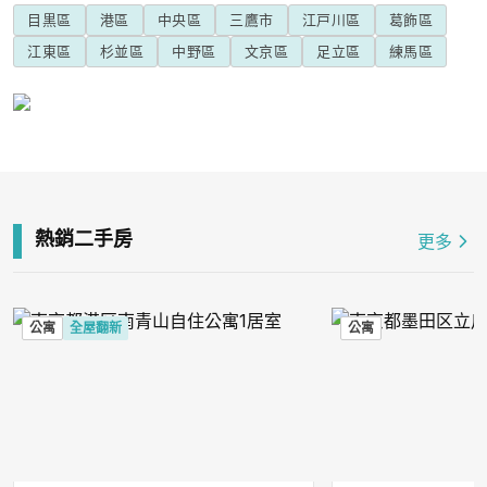
目黒區
港區
中央區
三鷹市
江戸川區
葛飾區
江東區
杉並區
中野區
文京區
足立區
練馬區
熱銷二手房
更多
公寓
全屋翻新
公寓