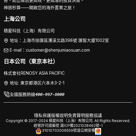
告，助您做出更高效、更精准的投資決策。
神居秒算——開啟您的海外置業之旅！
上海公司
積愛科技（上海）有限公司
地址：上海市徐匯區漕溪北路398號 匯智大廈1002室
E-mail：customer@shenjumiaosuan.com
日本公司（東京本社）
株式會社RENOSY ASIA PACIFIC
地址: 東京都港区六本木3-2-1
全國服務熱線
400-997-8000
隱私保護
版權說明
免責聲明
服務協議
Copyright © 2017-2024 積愛科技（上海）有限公司. All Rights Reserved.
經營許可證編號
滬ICP備2021028462號-1
31010702006559號
滬公網安備