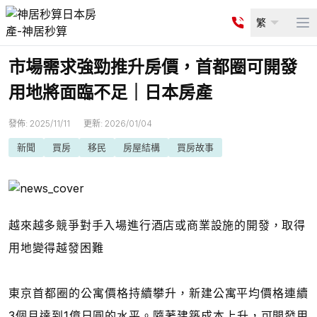
繁
Op
市場需求強勁推升房價，首都圈可開發
用地將面臨不足｜日本房產
發佈
:
2025/11/11
更新
:
2026/01/04
新聞
買房
移民
房屋結構
買房故事
越來越多競爭對手入場進行酒店或商業設施的開發，取得
用地變得越發困難
東京首都圈的公寓價格持續攀升，新建公寓平均價格連續
3個月達到1億日圓的水平。隨著建築成本上升，可開發用