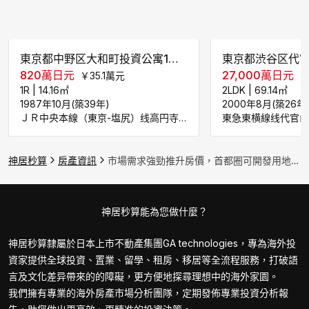
東京都中野区大和町投資公寓1居室
820
萬日元
27,000
萬日元
￥
35.1
萬元
1R
|
14.16
㎡
2LDK
|
69.14
㎡
1987年10月(築39年)
2000年8月(築26年
ＪＲ中央本線（東京-塩尻）线高円寺车站步行1120米
東急東横線线代官山
神居秒算
房產資訊
市場需求強勁推升房價，首都圈可開發用地將面臨不足｜日本房產
神居秒算能為您做什麼？
神居秒算隸屬於日本上市不動產集團GA technologies，專為海外投
資家提供全球投資、置業、留學、租房、移居等全流程服務，打破語
言及文化差异帶來的的障礙，更方便地探尋理想中的海外家園。
我們擁有專業的海外房產市場分析團隊，定期發佈專業投資分析報