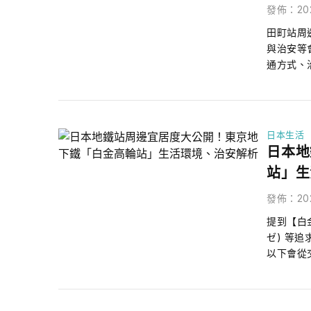
發佈
：
20
田町站周
與治安等
通方式、
日本生活
日本地
站」生
發佈
：
20
提到【白
ゼ) 等
以下會從