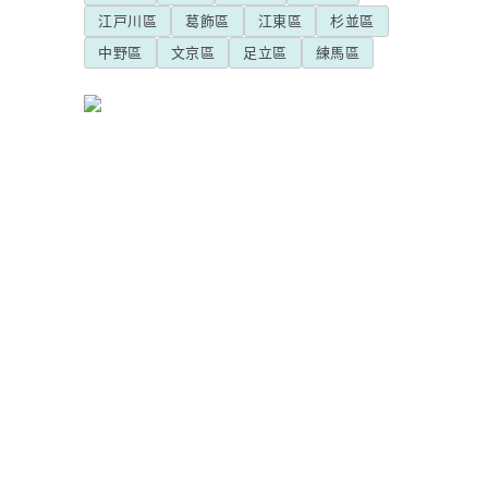
江戸川區
葛飾區
江東區
杉並區
中野區
文京區
足立區
練馬區