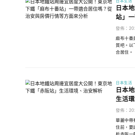
日本生活
日本地
站」一
發佈
：
20
麻布十番
質吧。以
合居住。
日本生活
日本地
生活環
發佈
：
20
華麗中帶
住前，要
析赤阪一