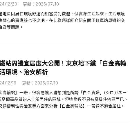
24/12/20
更新
：
2025/07/10
邊地區因居住環境舒適而相當受到歡迎。但實際生活起來，生活環境
會關心的事應該也不少吧。在此為您詳細介紹有關田町車站周邊的交
治安等問題。
鐵站周邊宜居度大公開！東京地下鐵「白金高輪
活環境、治安解析
24/12/16
更新
：
2025/07/10
金高輪站】一帶，很容易讓人聯想到是所謂「白金貴婦」(シロガネー
追求高價高品質的人士所居住的區域。但這附近不只有高級住宅區而已。
交通便利性與治安等方面來分析【白金高輪站】一帶適不適合居住。