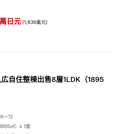
萬日元
(
1,836
萬元
)
自住整棟出售8層1LDK（1895
6ー12
1895㎡）x 1套