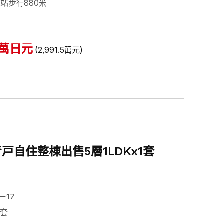
站步行880米
萬日元
(
2,991.5
萬元
)
戸自住整棟出售5層1LDKx1套
ー17
1套