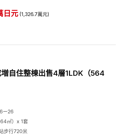
萬日元
(
1,326.7
萬元
)
増自住整棟出售4層1LDK（564
6ー26
564㎡）x 1套
站步行720米