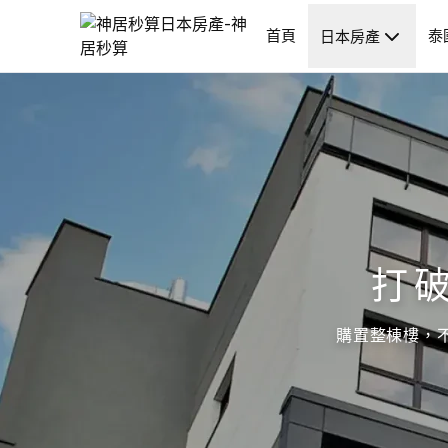
首頁
泰
日本房產
打
購置整棟樓，