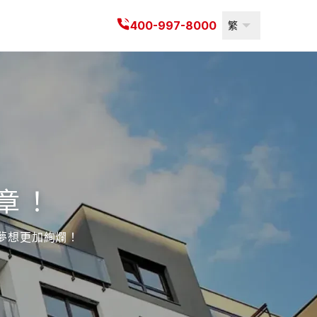
400-997-8000
繁
章！
夢想更加絢爛！