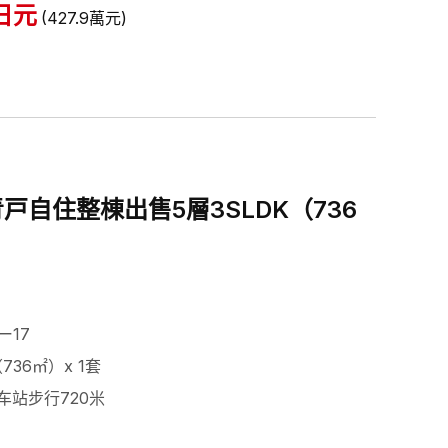
日元
(
427.9
萬元
)
戸自住整棟出售5層3SLDK（736
ー17
（736㎡）x 1套
车站步行720米