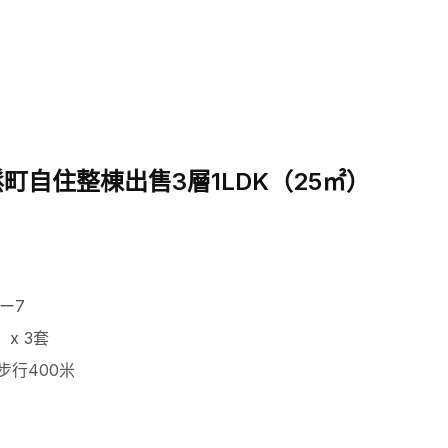
町自住整棟出售3層1LDK（25㎡）
ー7
）x 3套
步行400米