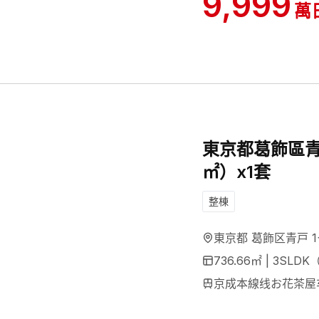
9,999
萬
東京都葛飾區青
㎡）x1套
整棟
東京都 葛飾区青戸 1
736.66
㎡ |
3SLDK
京成本線线お花茶屋