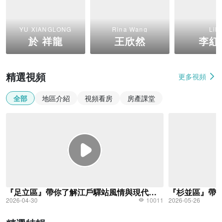
YU XIANGLONG
Rina Wang
Lili
於 祥龍
王欣然
李紅
精選視頻
更多視頻
全部
地區介紹
視頻看房
房產課堂
『足立區』帶你了解江戶驛站風情與現代都市便利共生的下町魅力
2026-04-30
10011
2026-05-26