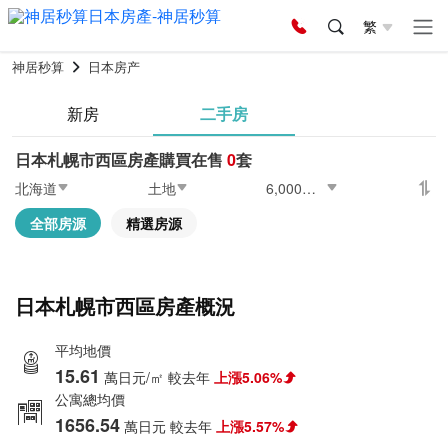
繁
神居秒算
日本房产
新房
二手房
日本札幌市西區房產購買在售
0
套
北海道
土地
6,000〜8,000萬日元
全部房源
精選房源
日本札幌市西區房產概況
平均地價
15.61
萬日元/㎡
較去年
上漲5.06%
公寓總均價
1656.54
萬日元
較去年
上漲5.57%