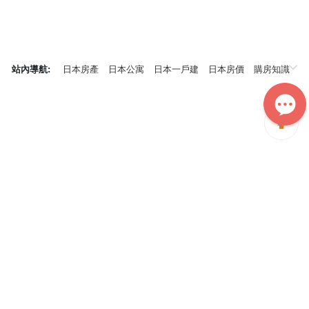
站內導航:
日本房產
日本公寓
日本一戶建
日本房價
購房知識
日本投資概況
神居秒算能為您做什麼？
神居秒算隸屬於日本上市不動產集團GA technologies，專為海外投
資家提供全球投資、置業、留學、租房、移居等全流程服務，打破語
言及文化差异帶來的的障礙，更方便地探尋理想中的海外家園。
我們擁有專業的海外房產市場分析團隊，定期發佈專業投資分析報