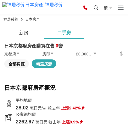
繁
神居秒算
日本房产
新房
二手房
日本京都府房產購買在售
0
套
京都府
房型
20,000〜25,000萬日元
全部房源
精選房源
日本京都府房產概況
平均地價
28.02
萬日元/㎡
較去年
上漲2.42%
公寓總均價
2262.97
萬日元
較去年
上漲8.9%