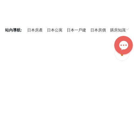
站內導航:
日本房產
日本公寓
日本一戶建
日本房價
購房知識
日本投資概況
神居秒算能為您做什麼？
神居秒算隸屬於日本上市不動產集團GA technologies，專為海外投
資家提供全球投資、置業、留學、租房、移居等全流程服務，打破語
言及文化差异帶來的的障礙，更方便地探尋理想中的海外家園。
我們擁有專業的海外房產市場分析團隊，定期發佈專業投資分析報