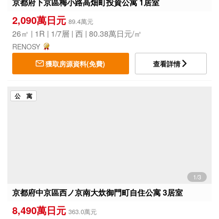
京都府下京區梅小路高畑町投資公寓 1居室
2,090萬日元
89.4萬元
26㎡ | 1R | 1/7層 | 西 | 80.38萬日元/㎡
RENOSY
獲取房源資料(免費)
查看詳情
公 寓
1/3
京都府中京區西ノ京南大炊御門町自住公寓 3居室
8,490萬日元
363.0萬元