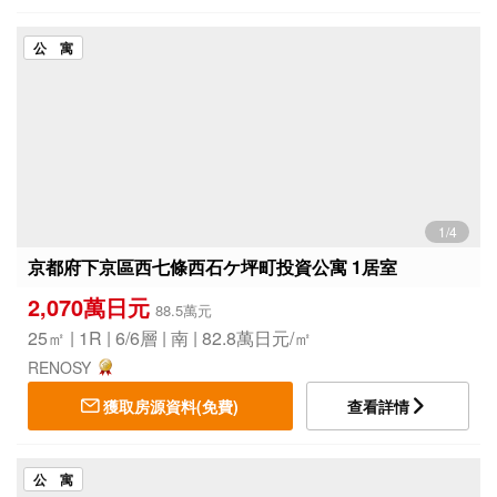
公 寓
1/4
京都府下京區西七條西石ケ坪町投資公寓 1居室
2,070萬日元
88.5萬元
25㎡ | 1R | 6/6層 | 南 | 82.8萬日元/㎡
RENOSY
獲取房源資料(免費)
查看詳情
公 寓