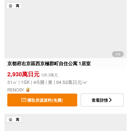
公 寓
1/4
京都府右京區西京極郡町自住公寓 1居室
2,930萬日元
125.3萬元
31㎡ | 1SK | 4/5層 | 東 | 94.52萬日元/㎡
RENOSY
獲取房源資料(免費)
查看詳情
公 寓