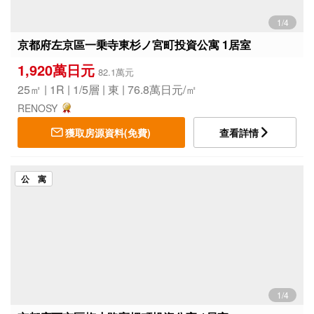
1/4
京都府左京區一乗寺東杉ノ宮町投資公寓 1居室
1,920萬日元
82.1萬元
25㎡ | 1R | 1/5層 | 東 | 76.8萬日元/㎡
RENOSY
獲取房源資料(免費)
查看詳情
公 寓
1/4