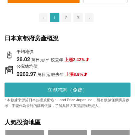
‹
1
2
3
›
日本京都府房產概況
平均地價
28.02
萬日元/㎡
較去年
上漲2.42%
公寓總均價
2262.97
萬日元
較去年
上漲8.9%
立即諮詢（免費）
* 本數據來源於日本的權威網站：Land Price Japan Inc.，所有數據僅供購房參
考，不能作為最終的購房依據，了解具體方案請諮詢經紀人。
人氣投資地區