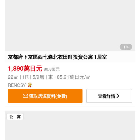
1/4
京都府下京區西七條北衣田町投資公寓 1居室
1,890萬日元
80.8萬元
22㎡ | 1R | 5/9層 | 東 | 85.91萬日元/㎡
RENOSY
獲取房源資料(免費)
查看詳情
公 寓