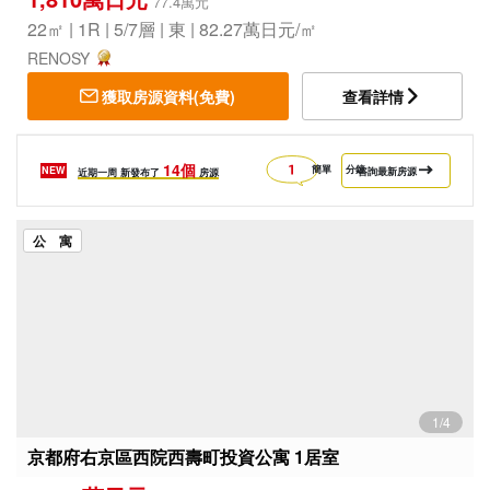
77.4萬元
22㎡ | 1R | 5/7層 | 東 | 82.27萬日元/㎡
RENOSY
獲取房源資料(免費)
查看詳情
14個
簡單
分鐘
NEW
咨詢最新房源
近期一周
新發布了
房源
公 寓
1/4
京都府右京區西院西壽町投資公寓 1居室