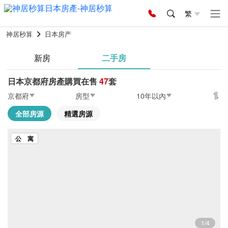
繁
神居秒算
日本房产
新房
二手房
日本京都府房產購買在售
47
套
京都府
房型
10年以內
全部房源
精選房源
公 寓
1/4