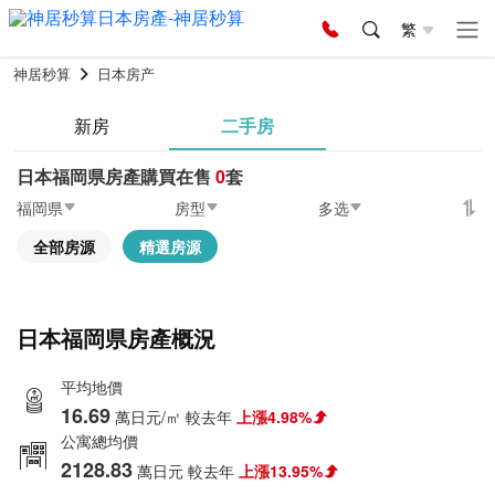
繁
神居秒算
日本房产
新房
二手房
日本福岡県房產購買在售
0
套
福岡県
房型
多选
全部房源
精選房源
日本福岡県房產概況
平均地價
16.69
萬日元/㎡
較去年
上漲4.98%
公寓總均價
2128.83
萬日元
較去年
上漲13.95%