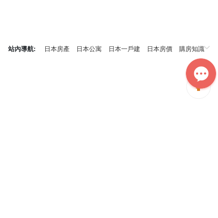
站內導航:
日本房產
日本公寓
日本一戶建
日本房價
購房知識
日本投資概況
神居秒算能為您做什麼？
神居秒算隸屬於日本上市不動產集團GA technologies，專為海外投
資家提供全球投資、置業、留學、租房、移居等全流程服務，打破語
言及文化差异帶來的的障礙，更方便地探尋理想中的海外家園。
我們擁有專業的海外房產市場分析團隊，定期發佈專業投資分析報