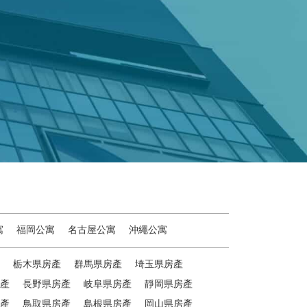
寓
福岡公寓
名古屋公寓
沖繩公寓
栃木県房產
群馬県房產
埼玉県房產
產
長野県房產
岐阜県房產
靜岡県房產
產
鳥取県房產
島根県房產
岡山県房產