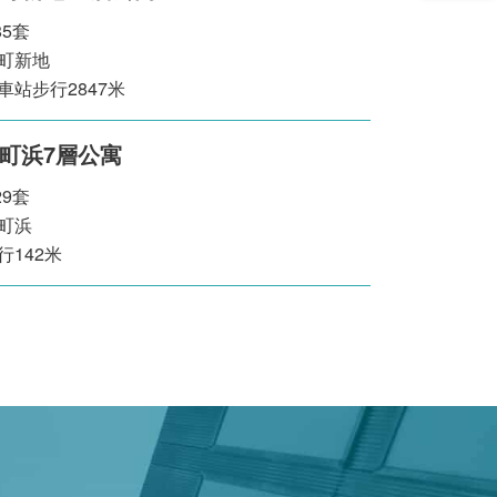
85套
町新地
站步行2847米
町浜7層公寓
29套
町浜
142米