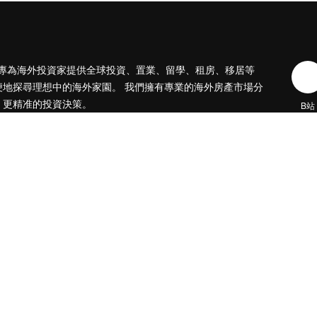
ies，專為海外投資家提供全球投資、置業、留學、租房、移居等
便地探尋理想中的海外家園。
我們擁有專業的海外房產市場分
、更精准的投資決策。
B站
日本公司（東京本社）
株式會社RENOSY ASIA PACIFIC
地址: 東京都港区六本木3-2-1
隱私保護
版權說明
免責聲明
服務協議
Copyright © 2017-2026 積愛科技（上海）有限公司. All Rights Reserved.
經營許可證編號
滬ICP備2021028462號-4