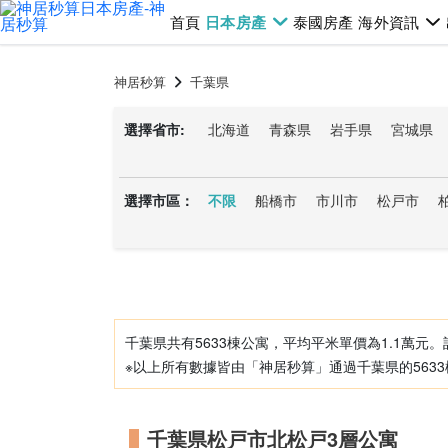
首頁
日本房產
泰國房產
海外資訊
神居秒算
千葉県
選擇省市:
北海道
青森県
岩手県
宮城県
石川県
福井県
山梨県
長野県
岡山県
広島県
山口県
徳島県
選擇市區：
不限
船橋市
市川市
松戸市
我孫子市
佐倉市
市原市
印西市
夷隅郡御宿町
富里市
印旛郡酒々
長生郡長柄町
銚子市
富津市
山
千葉県共有5633棟公寓，平均平米單價為1.1萬元。
※以上所有數據皆由「神居秒算」通過千葉県的563
千葉県松戸市北松戸3層公寓