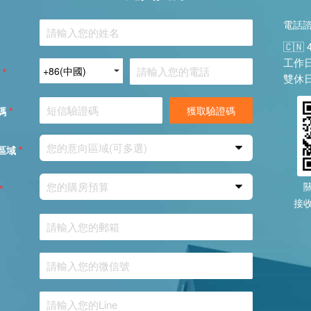
電話
🇨🇳 
工作日：
:
*
雙休日：
獲取驗證碼
碼
*
您的意向區域(可多選)
區域
*
您的購房預算
*
接