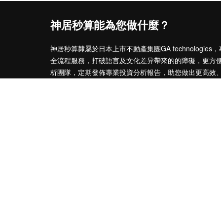
神居秒算能為您做什麼？
神居秒算隸屬於日本上市不動產集團GA technolog
全流程服務，打破語言及文化差异帶來的的障礙，更方
析團隊，定期發佈專業投資分析報告，助您做出更高效
神居秒算——開啟您的海外置業之旅！
上海公司
積愛科技（上海）有限公司
地址：上海市徐匯區漕溪北路398號 匯智大廈1002室
E-mail：customer@shenjumiaosuan.com