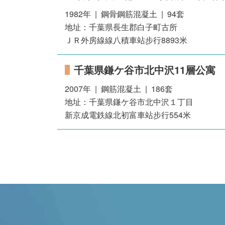
1982年 | 鋼骨鋼筋混凝土 | 94套
地址：千葉県長生郡白子町古所
ＪＲ外房線線八積車站步行8893米
千葉県鎌ケ谷市北中沢11層公寓
2007年 | 鋼筋混凝土 | 186套
地址：千葉県鎌ケ谷市北中沢１丁目
新京成電鉄線北初富車站步行554米