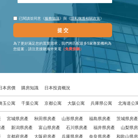
已閱讀並同意《
服務協議
》與《
隱私保護相關政策
》
提 交
為了更好滿足您的置業需求，我們將匹配最多5家專業機构為
您提案，請注意接聽海外來電
（免費接聽）
日本房價
購房知識
日本投資概況
埼玉公寓
千葉公寓
京都公寓
大阪公寓
兵庫県公寓
北海道公
產
宮城県房產
秋田県房產
山形県房產
福島県房產
茨城県房產
房產
新潟県房產
富山県房產
石川県房產
福井県房產
山梨県房
產
京都府房產
大阪府房產
兵庫県房產
奈良県房產
和歌山県房