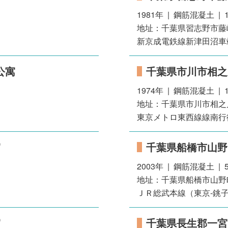
1981年 | 鋼筋混凝土 | 
地址：千葉県習志野市藤
新京成電鉄線新津田沼車站
公寓
千葉県市川市相之
1974年 | 鋼筋混凝土 | 
地址：千葉県市川市相之
東京メトロ東西線線南行
寓
千葉県船橋市山野
2003年 | 鋼筋混凝土 | 
地址：千葉県船橋市山野
ＪＲ総武本線（東京-銚子
寓
千葉県長生郡一宮