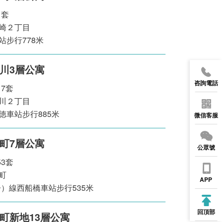
1套
崎２丁目
步行778米
川3層公寓
咨詢電話
17套
川２丁目
徳車站步行885米
微信客服
町7層公寓
公眾號
53套
町
APP
）線西船橋車站步行535米
回頂部
町新地13層公寓