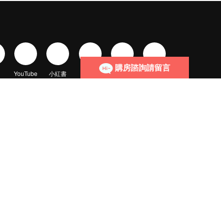
購房諮詢請留言
YouTube
小紅書
抖音
微信視頻號
頭條
全國服務熱線