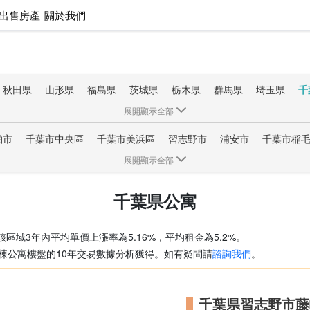
出售房產
關於我們
秋田県
山形県
福島県
茨城県
栃木県
群馬県
埼玉県
千
岐阜県
靜岡県
愛知県
三重県
滋賀県
京都府
大阪府
兵
展開顯示全部
香川県
愛媛県
高知県
福岡県
佐賀県
長崎県
熊本県
大
柏市
千葉市中央區
千葉市美浜區
習志野市
浦安市
千葉市稲
千葉市緑區
千葉市若葉區
鎌ケ谷市
成田市
白井市
四街
展開顯示全部
井町
東金市
南房総市
茂原市
館山市
君津市
袖ケ浦市
千葉県公寓
武市
八街市
いすみ市
長生郡一宮町
山武郡橫芝光町
匝瑳市
該區域3年內平均單價上漲率為5.16%，平均租金為5.2%。
3棟公寓樓盤的10年交易數據分析獲得。如有疑問請
諮詢我們
。
千葉県習志野市藤