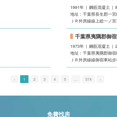
1991年 | 鋼筋混凝土 | 
地址：千葉県長生郡一宮
ＪＲ外房線線上総一ノ宮車
千葉県夷隅郡御宿
1973年 | 鋼筋混凝土 | 
地址：千葉県夷隅郡御宿
ＪＲ外房線線御宿車站步行
‹
1
2
3
4
5
...
574
›
免費找房