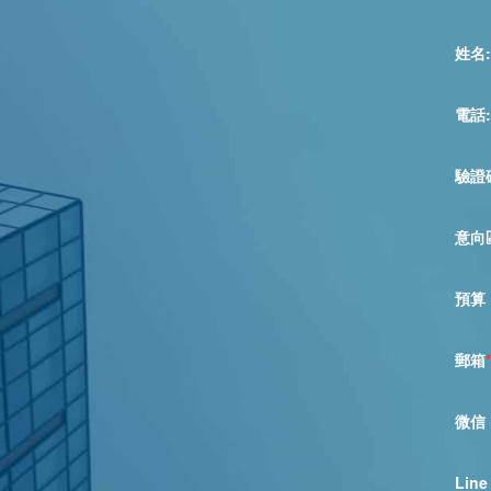
姓名:
電話
驗證
意向
預算
郵箱
*
微信
Line