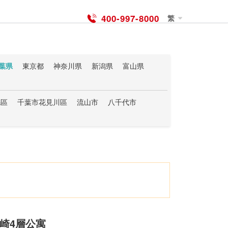
400-997-8000
繁
葉県
東京都
神奈川県
新潟県
富山県
庫県
奈良県
和歌山県
鳥取県
島根県
分県
宮崎県
鹿児島県
沖縄県
毛區
千葉市花見川區
流山市
八千代市
道市
野田市
鴨川市
木更津市
勝浦市
長生郡白子町
大網白里市
安房郡鋸南町
崎4層公寓