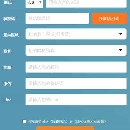
電話:
*
獲取驗證碼
驗證碼
*
您的意向區域(可多選)
意向區域
*
您的購房預算
預算
*
郵箱
*
微信
Line
已閱讀並同意《
服務協議
》與《
隱私保護相關政策
》