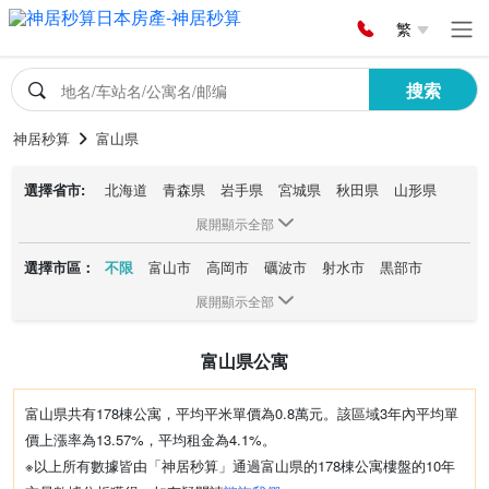
繁
搜索
神居秒算
富山県
選擇省市:
北海道
青森県
岩手県
宮城県
秋田県
山形県
福島県
茨城県
栃木県
群馬県
埼玉県
千葉県
展開顯示全部
東京都
神奈川県
新潟県
富山県
石川県
福井県
選擇市區：
不限
富山市
高岡市
礪波市
射水市
黒部市
山梨県
長野県
岐阜県
靜岡県
愛知県
三重県
氷見市
滋賀県
京都府
大阪府
兵庫県
奈良県
和歌山県
展開顯示全部
鳥取県
島根県
岡山県
広島県
山口県
徳島県
香川県
愛媛県
高知県
福岡県
佐賀県
長崎県
富山県公寓
熊本県
大分県
宮崎県
鹿児島県
沖縄県
富山県共有178棟公寓，平均平米單價為0.8萬元。該區域3年內平均單
價上漲率為13.57%，平均租金為4.1%。
※以上所有數據皆由「神居秒算」通過富山県的178棟公寓樓盤的10年