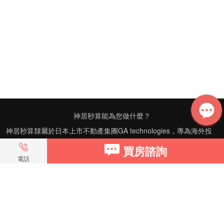
神居秒算能為您做什麼？
神居秒算隸屬於日本上市不動產集團GA technologies，專為海外投
資家提供全球投資、置業、留學、租房、移居等全流程服務，打破語
買房諮詢
言及文化差异帶來的的障礙，更方便地探尋理想中的海外家園。
電話
我們擁有專業的海外房產市場分析團隊，定期發佈專業投資分析報
告，助您做出更高效、更精准的投資決策。
神居秒算——開啟您的海外置業之旅！
上海公司