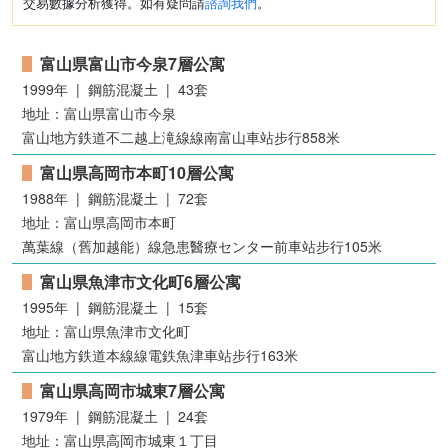
交易數據分析獲得。如有疑問請
諮詢我們
。
富山県富山市今泉7層公寓
1999年 | 鋼筋混凝土 | 43套
地址：富山県富山市今泉
富山地方鉄道不二越上滝線線南富山車站步行858米
富山県高岡市本町10層公寓
1988年 | 鋼筋混凝土 | 72套
地址：富山県高岡市本町
萬葉線（舊加越能）線急患醫療センター前車站步行105米
富山県魚津市文化町6層公寓
1995年 | 鋼筋混凝土 | 15套
地址：富山県魚津市文化町
富山地方鉄道本線線電鉄魚津車站步行163米
富山県高岡市城東7層公寓
1979年 | 鋼筋混凝土 | 24套
地址：富山県高岡市城東１丁目