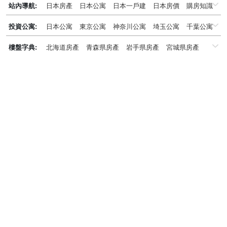
站內導航:
日本房產
日本公寓
日本一戶建
日本房價
購房知識
日本投資概況
投資公寓:
日本公寓
東京公寓
神奈川公寓
埼玉公寓
千葉公寓
京都公寓
大阪公寓
兵庫県公寓
北海道公寓
樓盤字典:
北海道房產
青森県房產
岩手県房產
宮城県房產
福岡公寓
名古屋公寓
沖繩公寓
秋田県房產
山形県房產
福島県房產
茨城県房產
栃木県房產
群馬県房產
埼玉県房產
千葉県房產
東京都房產
神奈川県房產
新潟県房產
富山県房產
石川県房產
福井県房產
山梨県房產
長野県房產
岐阜県房產
靜岡県房產
愛知県房產
三重県房產
滋賀県房產
京都府房產
大阪府房產
兵庫県房產
奈良県房產
和歌山県房產
鳥取県房產
島根県房產
岡山県房產
広島県房產
山口県房產
徳島県房產
香川県房產
愛媛県房產
高知県房產
福岡県房產
佐賀県房產
長崎県房產
熊本県房產
大分県房產
宮崎県房產
鹿児島県房產
沖縄県房產